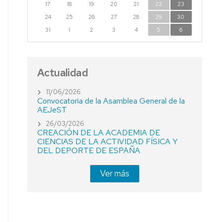
17
18
19
20
21
22
23
24
25
26
27
28
29
30
31
1
2
3
4
5
6
Actualidad
11/06/2026
Convocatoria de la Asamblea General de la
AEJeST
26/03/2026
CREACIÓN DE LA ACADEMIA DE
CIENCIAS DE LA ACTIVIDAD FÍSICA Y
DEL DEPORTE DE ESPAÑA
Ver más