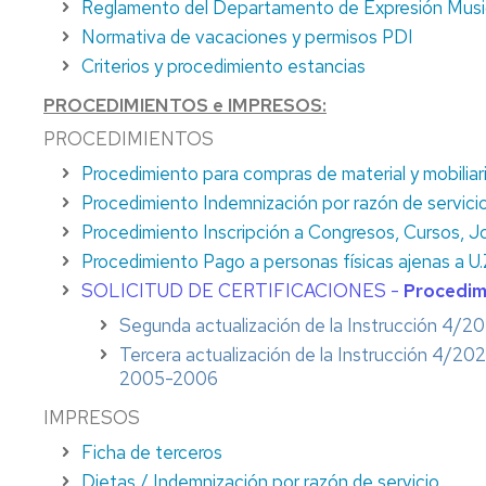
Reglamento del Departamento de Expresión Musica
DE
CONOCIMIENTO
Normativa de vacaciones y permisos PDI
CIENCIAS
Y
SOCIALES
COORDINADORES
Criterios y procedimiento estancias
Y
PROCEDIMIENTOS e IMPRESOS:
HUMANAS
CONSEJO
DE
DEPARTAMENTO
PROCEDIMIENTOS
TERUEL
Procedimiento para compras de material y mobiliar
FACULTAD
Procedimiento Indemnización por razón de servicio
DE
Procedimiento Inscripción a Congresos, Cursos, J
EDUCACIÓN
DE
Procedimiento Pago a personas físicas ajenas a U.Z
ZARAGOZA
SOLICITUD DE CERTIFICACIONES -
Procedimi
FACULTAD
Segunda actualización de la Instrucción 4/2
CIENCIAS
Tercera actualización de la Instrucción 4/20
DE
2005-2006
LA
SALUD
IMPRESOS
Y
Ficha de terceros
DEL
DEPORTE
Dietas / Indemnización por razón de servicio