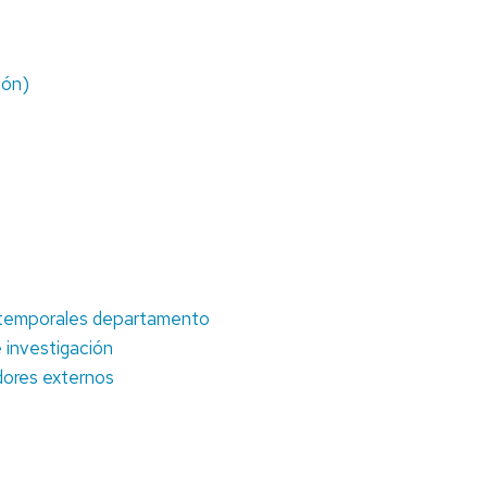
ión)
s temporales departamento
 investigación
adores externos