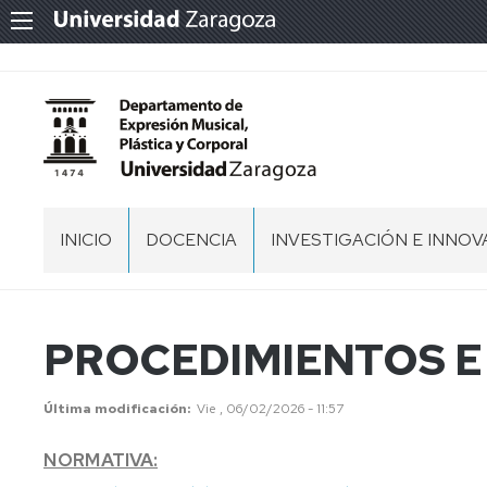
INICIO
DOCENCIA
INVESTIGACIÓN E INNOV
PRESENTACIÓN
FACULTAD
GRUPOS
DE
DE
CIENCIAS
INVESTIGACIÓN
EQUIPO
PROCEDIMIENTOS E
HUMANAS
DIRECTIVO
Y
EDUCACIÓN
COMISIÓN
Última modificación
Vie , 06/02/2026 - 11:57
DE
PERMANENTE
HUESCA
NORMATIVA:
ÁREAS
FACULTAD
DE