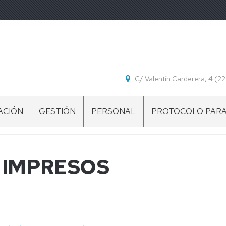
C/ Valentín Carderera, 4 (
ACIÓN
GESTIÓN
PERSONAL
PROTOCOLO PAR
BIENVENIDA
Y
NORMATIVA
 IMPRESOS
BUZÓN
FORMULARIO
DE
ANÓNIMO
SUGERENCIAS
PROCEDIMIENTOS
E