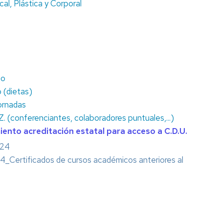
l, Plástica y Corporal
IMPRESOS
io
 (dietas)
ornadas
. (conferenciantes, colaboradores puntuales,...)
ento acreditación estatal para acceso a C.D.U.
024
24_Certificados de cursos académicos anteriores al