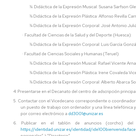
HUESCA
Didáctica de la Expresión Musical: Susana Sarfson Gle
¾
Didáctica de la Expresión Plástica: Alfonso Revilla Car
¾
Didáctica de la Expresión Corporal: José Antonio Jul
¾
Facultad de Ciencias de la Salud y del Deporte (Huesca):
·
Didáctica de la Expresión Corporal: Luis García Gonzá
¾
Facultad de Ciencias Sociales y Humanas (Teruel):
·
Didáctica de la Expresión Musical: Rafael Vicente Arna
¾
Didáctica de la Expresión Plástica: Irene Covaleda Vic
¾
Didáctica de la Expresión Corporal: Alberto Abarca So
¾
4.
Presentarse en el Decanato del centro de adscripción principal
5.
Contactar con el Vicedecano correspondiente o coordinador 
un puesto de trabajo con ordenador y una línea telefónica
por correo electrónico a
dd3001@unizar.es
6.
Publicar en el tablón de anuncios (corcho) de
https://identidad.unizar.es/identidad/ide100bienvenida.face
personales”
“Directorio”.
à