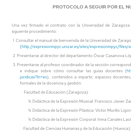
DE
CONOCIMIENTO
PROTOCOLO A SEGUIR POR EL 
CIENCIAS
Y
SOCIALES
COORDINADORES
Y
Una vez firmado el contrato con la Universidad de Zaragoza 
HUMANAS
CONSEJO
siguiente procedimiento:
DE
DEPARTAMENTO
TERUEL
1.
Consultar el manual de bienvenida de la Universidad de Zarag
(http://expresionmpyc.unizar.es/sites/expresionmpyc/files/
FACULTAD
2. Presentarse al director del departamento Óscar Casanova Ló
DE
EDUCACIÓN
3.
Presentarse al profesor coordinador de la sección correspondi
DE
e indique sobre cómo consultar las guías docentes (
ht
ZARAGOZA
juridicas?ln=es
), contenidos a impartir, espacios docentes
formales de la docencia y gestión:
FACULTAD
Facultad de Educación (Zaragoza):
·
CIENCIAS
DE
Didáctica de la Expresión Musical: Francisco Javier Za
¾
LA
Didáctica de la Expresión Plástica: Víctor Murillo Ligor
SALUD
¾
Y
Didáctica de la Expresión Corporal: Inma Canales Lac
¾
DEL
DEPORTE
Facultad de Ciencias Humanas y de la Educación (Huesca):
·