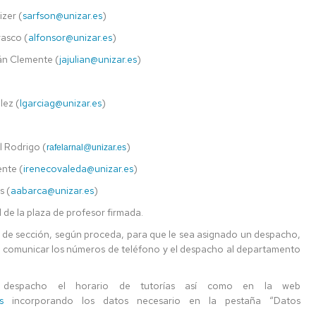
izer (
sarfson@unizar.es
)
rasco (
alfonsor@unizar.es
)
ián Clemente (
jajulian@unizar.es
)
lez (
lgarciag@unizar.es
)
l Rodrigo (
)
rafelarnal@unizar.es
ente (
irenecovaleda@unizar.es
)
s (
aabarca@unizar.es
)
 de la plaza de profesor firmada.
de sección, según proceda, para que le sea asignado un despacho,
 y comunicar los números de teléfono y el despacho al departamento
l despacho el horario de tutorías así como en la web
s
incorporando los datos necesario en la pestaña “Datos