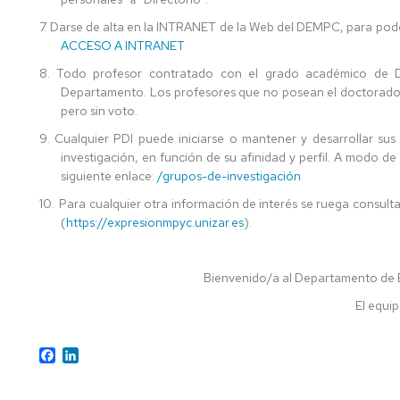
7.
Darse de alta en la INTRANET de la Web del DEMPC, para pod
ACCESO A INTRANET
8.
Todo profesor contratado con el grado académico de D
Departamento. Los profesores que no posean el doctorado p
pero sin voto.
9.
Cualquier PDI puede iniciarse o mantener y desarrollar sus
investigación, en función de su afinidad y perfil. A modo d
siguiente enlace:
/grupos-de-investigación
10.
Para cualquier otra información de interés se ruega consult
(
https://expresionmpyc.unizar.es
).
Bienvenido/a al Departamento de Ex
El equip
Facebook
LinkedIn