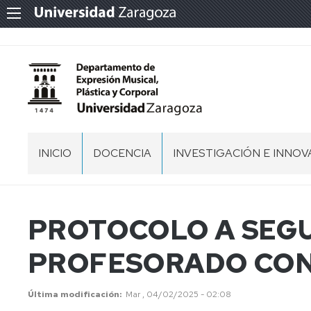
INICIO
DOCENCIA
INVESTIGACIÓN E INNOV
PRESENTACIÓN
FACULTAD
GRUPOS
DE
DE
CIENCIAS
INVESTIGACIÓN
EQUIPO
PROTOCOLO A SEGU
HUMANAS
DIRECTIVO
Y
PROFESORADO CO
EDUCACIÓN
COMISIÓN
DE
PERMANENTE
HUESCA
Última modificación
ÁREAS
Mar , 04/02/2025 - 02:08
FACULTAD
DE