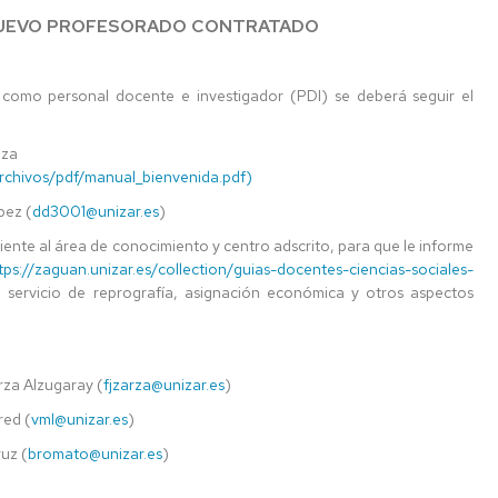
IMPRESOS
NUEVO PROFESORADO CONTRATADO
como personal docente e investigador (PDI) se deberá seguir el
oza
archivos/pdf/manual_bienvenida.pdf)
pez (
dd3001@unizar.es
)
ente al área de conocimiento y centro adscrito, para que le informe
tps://zaguan.unizar.es/collection/guias-docentes-ciencias-sociales-
, servicio de reprografía, asignación económica y otros aspectos
rza Alzugaray (
fjzarza@unizar.es
)
red (
vml@unizar.es
)
ruz (
bromato@unizar.es
)