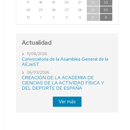
17
18
19
20
21
22
23
24
25
26
27
28
29
30
31
1
2
3
4
5
6
Actualidad
11/06/2026
Convocatoria de la Asamblea General de la
AEJeST
26/03/2026
CREACIÓN DE LA ACADEMIA DE
CIENCIAS DE LA ACTIVIDAD FÍSICA Y
DEL DEPORTE DE ESPAÑA
Ver más