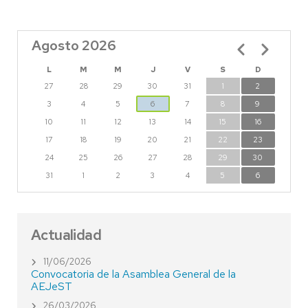
Agosto 2026
Paginación
L
M
M
J
V
S
D
27
28
29
30
31
1
2
3
4
5
6
7
8
9
10
11
12
13
14
15
16
17
18
19
20
21
22
23
24
25
26
27
28
29
30
31
1
2
3
4
5
6
Actualidad
11/06/2026
Convocatoria de la Asamblea General de la
AEJeST
26/03/2026