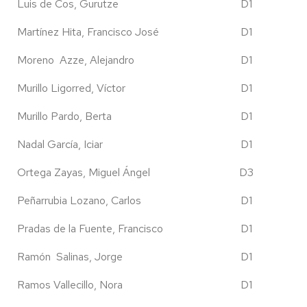
Luis de Cos, Gurutze
D1
Martínez Hita, Francisco José
D1
Moreno Azze, Alejandro
D1
Murillo Ligorred, Víctor
D1
Murillo Pardo, Berta
D1
Nadal García, Iciar
D1
Ortega Zayas, Miguel Ángel
D3
Peñarrubia Lozano, Carlos
D1
Pradas de la Fuente, Francisco
D1
Ramón Salinas, Jorge
D1
Ramos Vallecillo, Nora
D1