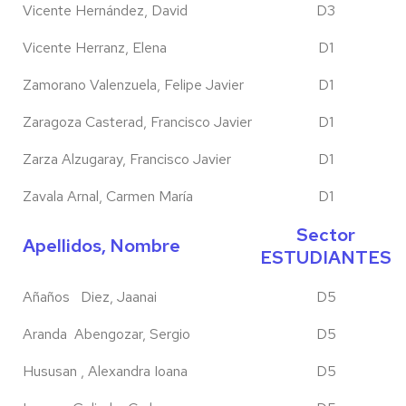
Vicente Hernández, David
D3
Vicente Herranz, Elena
D1
Zamorano Valenzuela, Felipe Javier
D1
Zaragoza Casterad, Francisco Javier
D1
Zarza Alzugaray, Francisco Javier
D1
Zavala Arnal, Carmen María
D1
Sector
Apellidos, Nombre
ESTUDIANTES
Añaños Diez, Jaanai
D5
Aranda Abengozar, Sergio
D5
Hususan , Alexandra Ioana
D5