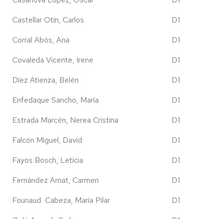
Castellar Otín, Carlos
D1
Corral Abós, Ana
D1
Covaleda Vicente, Irene
D1
Díez Atienza, Belén
D1
Enfedaque Sancho, María
D1
Estrada Marcén, Nerea Cristina
D1
Falcón Miguel, David
D1
Fayos Bosch, Leticia
D1
Fernández Amat, Carmen
D1
Founaud Cabeza, María Pilar
D1