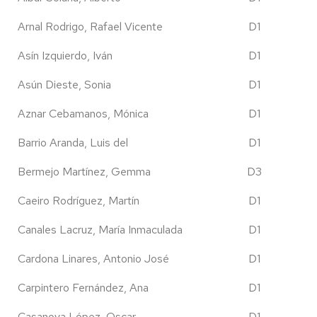
Arnal Rodrigo, Rafael Vicente
D1
Asín Izquierdo, Iván
D1
Asún Dieste, Sonia
D1
Aznar Cebamanos, Mónica
D1
Barrio Aranda, Luis del
D1
Bermejo Martínez, Gemma
D3
Caeiro Rodríguez, Martín
D1
Canales Lacruz, María Inmaculada
D1
Cardona Linares, Antonio José
D1
Carpintero Fernández, Ana
D1
Casanova López, Oscar
D1