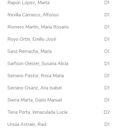
Rapún López, Marta
D1
Revilla Carrasco, Alfonso
D1
Romero Martín, María Rosario
D1
Royo Ortín, Emilio José
D1
Sanz Remacha, María
D1
Sarfson Gleizer, Susana Alicia
D1
Serrano Pastor, Rosa María
D1
Serrano Osanz, Ana Isabel
D1
Sierra Marta, Darío Manuel
D1
Tena Porta, Inmaculada Lucía
D2
Ursúa Astrain, Raúl
D1