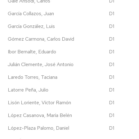
Galé Ansodi, Carlos
D1
García Collazos, Juan
D1
García González, Luis
D1
Gómez Carmona, Carlos David
D1
Ibor Bernalte, Eduardo
D1
Julián Clemente, José Antonio
D1
Laredo Torres, Taciana
D1
Latorre Peña, Julio
D1
Lisón Loriente, Víctor Ramón
D1
López Casanova, María Belén
D1
López-Plaza Palomo, Daniel
D1