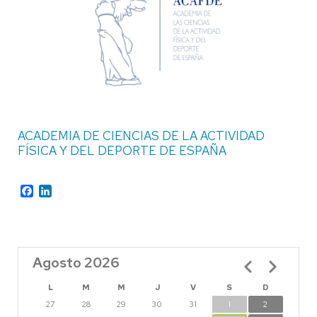
ACADEMIA DE CIENCIAS DE LA ACTIVIDAD
FÍSICA Y DEL DEPORTE DE ESPAÑA
Facebook
LinkedIn
Agosto 2026
Paginación
L
M
M
J
V
S
D
27
28
29
30
31
1
2