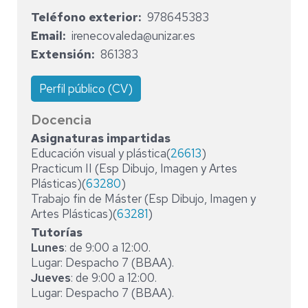
Teléfono exterior
978645383
Email
irenecovaleda@unizar.es
Extensión
861383
Perfil público (CV)
Docencia
Asignaturas impartidas
Educación visual y plástica(
26613
)
Practicum II (Esp Dibujo, Imagen y Artes
Plásticas)(
63280
)
Trabajo fin de Máster (Esp Dibujo, Imagen y
Artes Plásticas)(
63281
)
Tutorías
Lunes
: de 9:00 a 12:00.
Lugar: Despacho 7 (BBAA).
Jueves
: de 9:00 a 12:00.
Lugar: Despacho 7 (BBAA).