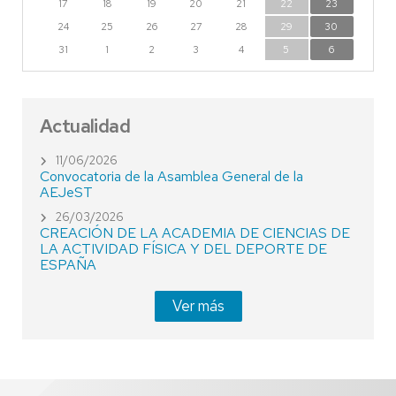
17
18
19
20
21
22
23
24
25
26
27
28
29
30
31
1
2
3
4
5
6
Actualidad
11/06/2026
Convocatoria de la Asamblea General de la
AEJeST
26/03/2026
CREACIÓN DE LA ACADEMIA DE CIENCIAS DE
LA ACTIVIDAD FÍSICA Y DEL DEPORTE DE
ESPAÑA
Ver más