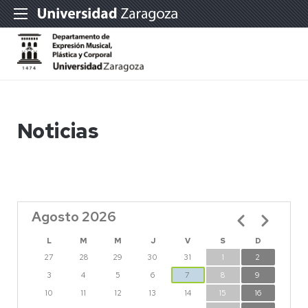
Noticias
Agosto 2026
Paginación
L
M
M
J
V
S
D
27
28
29
30
31
1
2
3
4
5
6
7
8
9
10
11
12
13
14
15
16