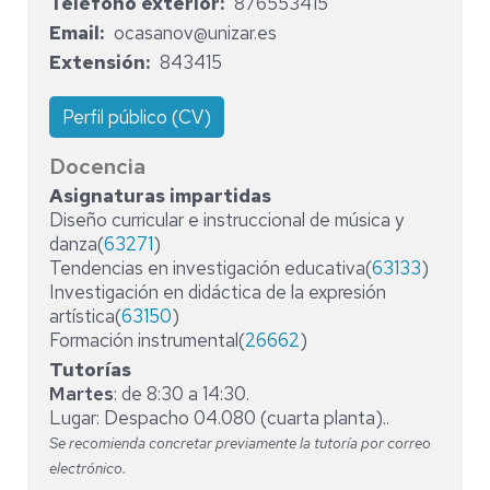
Teléfono exterior
876553415
Email
ocasanov@unizar.es
Extensión
843415
Perfil público (CV)
Docencia
Asignaturas impartidas
Diseño curricular e instruccional de música y
danza(
63271
)
Tendencias en investigación educativa(
63133
)
Investigación en didáctica de la expresión
artística(
63150
)
Formación instrumental(
26662
)
Tutorías
Martes
: de 8:30 a 14:30.
Lugar: Despacho 04.080 (cuarta planta)..
Se recomienda concretar previamente la tutoría por correo
electrónico.