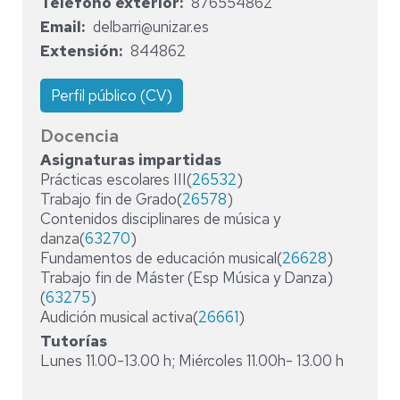
Teléfono exterior
876554862
Email
delbarri@unizar.es
Extensión
844862
Perfil público (CV)
Docencia
Asignaturas impartidas
Prácticas escolares III(
26532
)
Trabajo fin de Grado(
26578
)
Contenidos disciplinares de música y
danza(
63270
)
Fundamentos de educación musical(
26628
)
Trabajo fin de Máster (Esp Música y Danza)
(
63275
)
Audición musical activa(
26661
)
Tutorías
Lunes 11.00-13.00 h; Miércoles 11.00h- 13.00 h