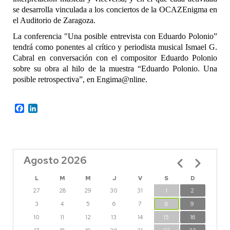
se desarrolla vinculada a los conciertos de la OCAZEnigma en
el Auditorio de Zaragoza.
La conferencia "
Una posible entrevista con Eduardo Polonio
”
tendrá como ponentes al crítico y periodista musical Ismael G.
Cabral en conversación con el compositor Eduardo Polonio
sobre su obra al hilo de la muestra “Eduardo Polonio. Una
posible retrospectiva”, en Engima@nline.
Facebook
LinkedIn
Agosto 2026
Paginación
L
M
M
J
V
S
D
27
28
29
30
31
1
2
3
4
5
6
7
8
9
10
11
12
13
14
15
16